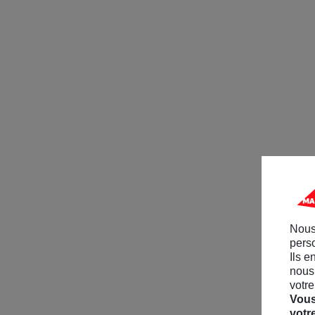
Nous
perso
Ils e
nous 
votre
Vous
votr