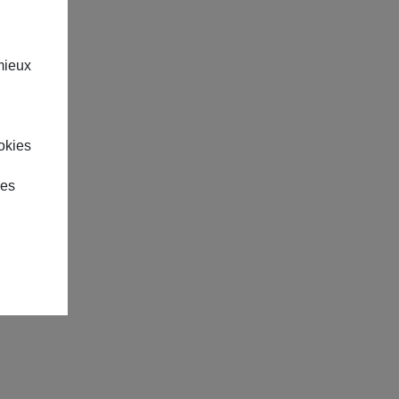
mieux
okies
des