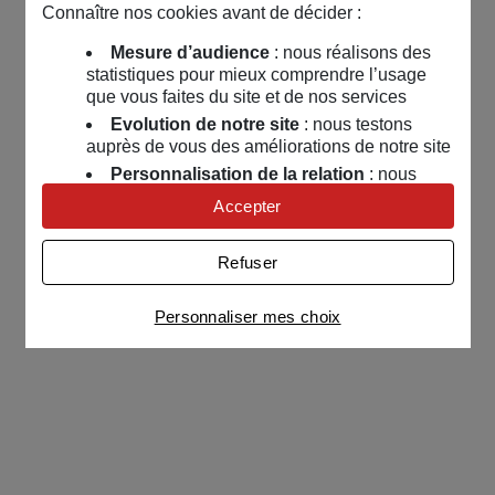
Connaître nos cookies avant de décider :
Mesure d’audience
: nous réalisons des
statistiques pour mieux comprendre l’usage
que vous faites du site et de nos services
Evolution de notre site
: nous testons
auprès de vous des améliorations de notre site
Personnalisation de la relation
: nous
nous servons de cookies pour adapter nos
Accepter
contenus et personnaliser nos offres
Univers publicitaire
: nous utilisons avec
Refuser
nos partenaires des cookies pour afficher des
publicités personnalisées
Personnaliser mes choix
Connaître notre politique cookies et la liste de nos
partenaires