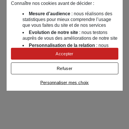
Connaître nos cookies avant de décider :
Mesure d’audience
: nous réalisons des
statistiques pour mieux comprendre l’usage
que vous faites du site et de nos services
Evolution de notre site
: nous testons
auprès de vous des améliorations de notre site
Personnalisation de la relation
: nous
nous servons de cookies pour adapter nos
Accepter
contenus et personnaliser nos offres
Univers publicitaire
: nous utilisons avec
Refuser
nos partenaires des cookies pour afficher des
publicités personnalisées
Personnaliser mes choix
Connaître notre politique cookies et la liste de nos
partenaires