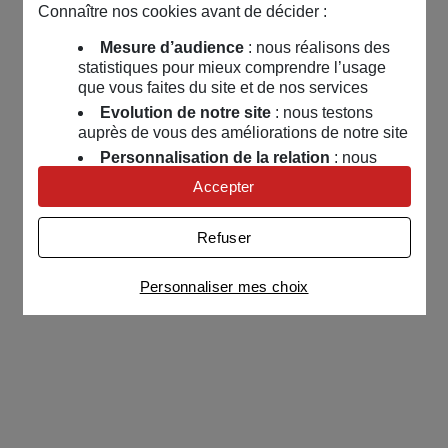
Environnement
Connaître nos cookies avant de décider :
En ce moment
Mesure d’audience
: nous réalisons des
Aimé par 2 membres
statistiques pour mieux comprendre l’usage
Les avantages MAIF
que vous faites du site et de nos services
2
Jeux concours
Evolution de notre site
: nous testons
auprès de vous des améliorations de notre site
Nos événements
Personnalisation de la relation
: nous
nous servons de cookies pour adapter nos
Accepter
🎡 La Roulette de l’été 2
contenus et personnaliser nos offres
Univers publicitaire
: nous utilisons avec
Refuser
Entre sociétaires
nos partenaires des cookies pour afficher des
Continuez d'explorer la communauté !
publicités personnalisées
Le café des marronniers
Personnaliser mes choix
Missions
Concours
Évènements
Connaître notre politique cookies et la liste de nos
Les petites annonces
partenaires
Choisissez un département
Guide de démarrage
Paramètre des cookies
Plan de site