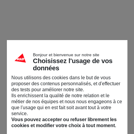
Communauté MAIF
Accueil
/
Dans le 78
/
Ciné-Débat : Le plastique, Stop ou Encore ?
Visiteur
Menu
Accueil
Moi
Messagerie
Alertes
Anne
Militante
28/01/26-15:22
Connexion
Bonjour et bienvenue sur notre site
Choisissez l'usage de vos
Ciné-Débat : Le plastique, Stop ou Encore ?
données
Rechercher dans la communauté
Ciné-débat : le plastique stop ou encore? La MAIF vous invite à
Nous utilisons des cookies dans le but de vous
un ciné-débat, le vendredi 13 février à 20 H 30 au cinéma Louis
proposer des contenus personnalisés, et d'effectuer
Jouvet de Chatou organisé par l'association Forum et Projets.
des tests pour améliorer notre site.
👋
Vos premiers pas sur la communauté ?
On vous
Ils enrichissent la qualité de notre relation et le
pour vous inscrire, cliquer sur lien indiqué ci-dessous :
explique tout ici !
Événement ouvert à tous. Informations et inscription obligatoire
métier de nos équipes et nous nous engageons à ce
sur evenements.maif.fr/78
que l'usage qui en est fait soit avant tout à votre
service.
Ciné-débat : le plastique stop ou encore?
Accueil
Vous pouvez accepter ou refuser librement les
cookies et modifier votre choix à tout moment.
L'actu de la Commu