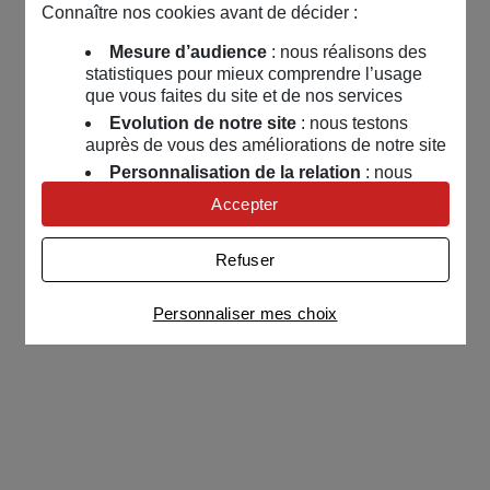
Connaître nos cookies avant de décider :
Mesure d’audience
: nous réalisons des
statistiques pour mieux comprendre l’usage
que vous faites du site et de nos services
Evolution de notre site
: nous testons
auprès de vous des améliorations de notre site
Personnalisation de la relation
: nous
nous servons de cookies pour adapter nos
Accepter
contenus et personnaliser nos offres
Univers publicitaire
: nous utilisons avec
Refuser
nos partenaires des cookies pour afficher des
publicités personnalisées
Personnaliser mes choix
Connaître notre politique cookies et la liste de nos
partenaires