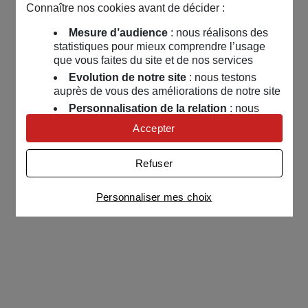
Connaître nos cookies avant de décider :
Mesure d’audience
: nous réalisons des
statistiques pour mieux comprendre l’usage
que vous faites du site et de nos services
Evolution de notre site
: nous testons
auprès de vous des améliorations de notre site
Personnalisation de la relation
: nous
nous servons de cookies pour adapter nos
Accepter
contenus et personnaliser nos offres
Univers publicitaire
: nous utilisons avec
Refuser
nos partenaires des cookies pour afficher des
publicités personnalisées
Personnaliser mes choix
Connaître notre politique cookies et la liste de nos
partenaires