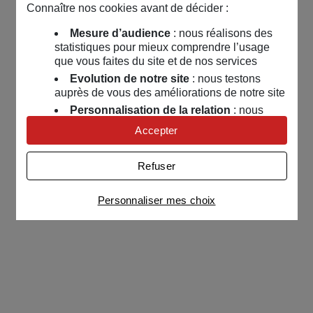
Connaître nos cookies avant de décider :
Mesure d’audience
: nous réalisons des
statistiques pour mieux comprendre l’usage
que vous faites du site et de nos services
Evolution de notre site
: nous testons
auprès de vous des améliorations de notre site
Personnalisation de la relation
: nous
nous servons de cookies pour adapter nos
Accepter
contenus et personnaliser nos offres
Univers publicitaire
: nous utilisons avec
Refuser
nos partenaires des cookies pour afficher des
publicités personnalisées
Personnaliser mes choix
Connaître notre politique cookies et la liste de nos
partenaires