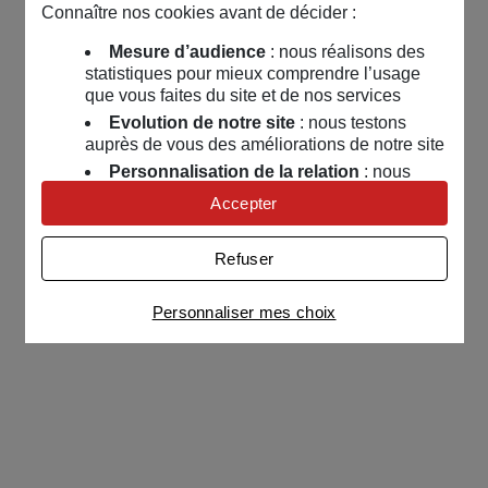
Connaître nos cookies avant de décider :
Mesure d’audience
: nous réalisons des
statistiques pour mieux comprendre l’usage
que vous faites du site et de nos services
Evolution de notre site
: nous testons
auprès de vous des améliorations de notre site
Personnalisation de la relation
: nous
nous servons de cookies pour adapter nos
Accepter
contenus et personnaliser nos offres
Univers publicitaire
: nous utilisons avec
Refuser
nos partenaires des cookies pour afficher des
publicités personnalisées
Personnaliser mes choix
Connaître notre politique cookies et la liste de nos
partenaires