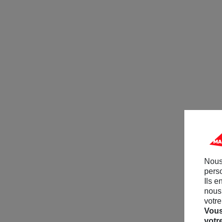
Nous
perso
Ils e
nous 
votre
Vous
votr