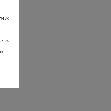
mieux
okies
des