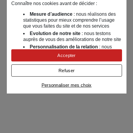
Connaître nos cookies avant de décider :
Mesure d’audience
: nous réalisons des
statistiques pour mieux comprendre l’usage
que vous faites du site et de nos services
Evolution de notre site
: nous testons
auprès de vous des améliorations de notre site
Personnalisation de la relation
: nous
nous servons de cookies pour adapter nos
Accepter
contenus et personnaliser nos offres
Univers publicitaire
: nous utilisons avec
Refuser
nos partenaires des cookies pour afficher des
publicités personnalisées
Personnaliser mes choix
Connaître notre politique cookies et la liste de nos
partenaires