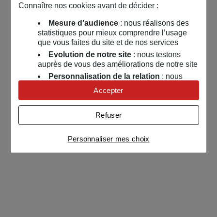
Connaître nos cookies avant de décider :
Mesure d’audience
: nous réalisons des
statistiques pour mieux comprendre l’usage
que vous faites du site et de nos services
Evolution de notre site
: nous testons
auprès de vous des améliorations de notre site
Personnalisation de la relation
: nous
nous servons de cookies pour adapter nos
Accepter
contenus et personnaliser nos offres
Univers publicitaire
: nous utilisons avec
Refuser
nos partenaires des cookies pour afficher des
publicités personnalisées
Personnaliser mes choix
Connaître notre politique cookies et la liste de nos
partenaires