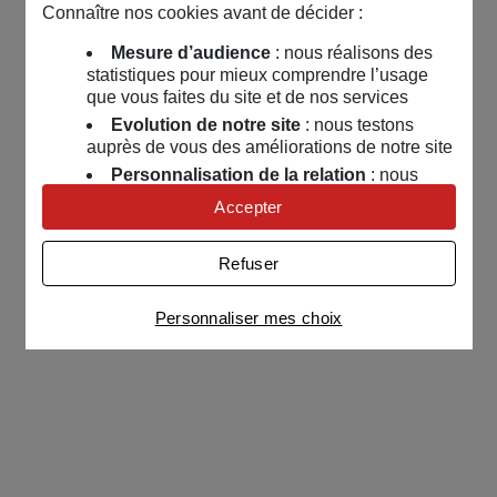
Connaître nos cookies avant de décider :
Mesure d’audience
: nous réalisons des
statistiques pour mieux comprendre l’usage
que vous faites du site et de nos services
Evolution de notre site
: nous testons
auprès de vous des améliorations de notre site
Personnalisation de la relation
: nous
nous servons de cookies pour adapter nos
Accepter
contenus et personnaliser nos offres
Univers publicitaire
: nous utilisons avec
Refuser
nos partenaires des cookies pour afficher des
publicités personnalisées
Personnaliser mes choix
Connaître notre politique cookies et la liste de nos
partenaires