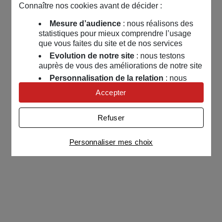
Connaître nos cookies avant de décider :
Mesure d’audience
: nous réalisons des
statistiques pour mieux comprendre l’usage
que vous faites du site et de nos services
Evolution de notre site
: nous testons
auprès de vous des améliorations de notre site
Personnalisation de la relation
: nous
nous servons de cookies pour adapter nos
Accepter
contenus et personnaliser nos offres
Univers publicitaire
: nous utilisons avec
Refuser
nos partenaires des cookies pour afficher des
publicités personnalisées
Personnaliser mes choix
Connaître notre politique cookies et la liste de nos
partenaires