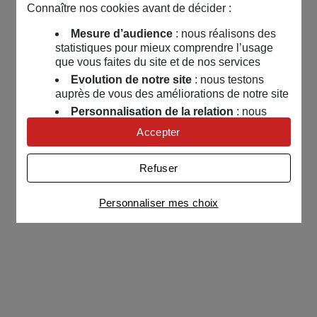
Connaître nos cookies avant de décider :
Mesure d’audience
: nous réalisons des
statistiques pour mieux comprendre l’usage
que vous faites du site et de nos services
Evolution de notre site
: nous testons
auprès de vous des améliorations de notre site
Personnalisation de la relation
: nous
nous servons de cookies pour adapter nos
Accepter
contenus et personnaliser nos offres
Univers publicitaire
: nous utilisons avec
Refuser
nos partenaires des cookies pour afficher des
publicités personnalisées
Personnaliser mes choix
Connaître notre politique cookies et la liste de nos
partenaires