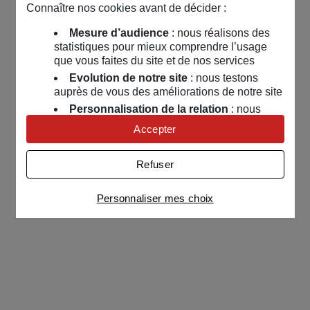
Connaître nos cookies avant de décider :
Mesure d’audience
: nous réalisons des
statistiques pour mieux comprendre l’usage
que vous faites du site et de nos services
Evolution de notre site
: nous testons
auprès de vous des améliorations de notre site
Personnalisation de la relation
: nous
nous servons de cookies pour adapter nos
Accepter
contenus et personnaliser nos offres
Univers publicitaire
: nous utilisons avec
Refuser
nos partenaires des cookies pour afficher des
publicités personnalisées
Personnaliser mes choix
Connaître notre politique cookies et la liste de nos
partenaires