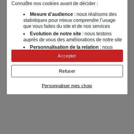
Connaître nos cookies avant de décider :
Mesure d’audience
: nous réalisons des
statistiques pour mieux comprendre l’usage
que vous faites du site et de nos services
Evolution de notre site
: nous testons
auprès de vous des améliorations de notre site
Personnalisation de la relation
: nous
nous servons de cookies pour adapter nos
Accepter
contenus et personnaliser nos offres
Univers publicitaire
: nous utilisons avec
Refuser
nos partenaires des cookies pour afficher des
publicités personnalisées
Personnaliser mes choix
Connaître notre politique cookies et la liste de nos
partenaires