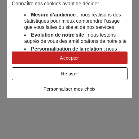
Connaître nos cookies avant de décider :
Mesure d’audience
: nous réalisons des
statistiques pour mieux comprendre l’usage
que vous faites du site et de nos services
Evolution de notre site
: nous testons
auprès de vous des améliorations de notre site
Personnalisation de la relation
: nous
nous servons de cookies pour adapter nos
Accepter
contenus et personnaliser nos offres
Univers publicitaire
: nous utilisons avec
Refuser
nos partenaires des cookies pour afficher des
publicités personnalisées
Personnaliser mes choix
Connaître notre politique cookies et la liste de nos
partenaires