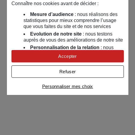
Connaître nos cookies avant de décider :
Mesure d’audience
: nous réalisons des
statistiques pour mieux comprendre l’usage
que vous faites du site et de nos services
Evolution de notre site
: nous testons
auprès de vous des améliorations de notre site
Personnalisation de la relation
: nous
nous servons de cookies pour adapter nos
Accepter
contenus et personnaliser nos offres
Univers publicitaire
: nous utilisons avec
Refuser
nos partenaires des cookies pour afficher des
publicités personnalisées
Personnaliser mes choix
Connaître notre politique cookies et la liste de nos
partenaires