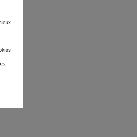
mieux
okies
des