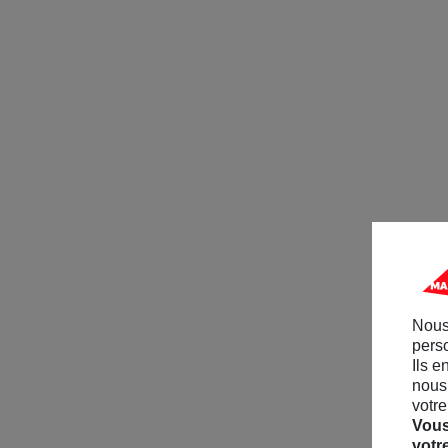
Nous
perso
Ils e
nous 
votre
Vous
votr