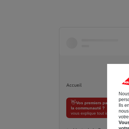
Aller sur maif.fr
Accueil
Nous
perso
👋
Vos premiers pas sur
Ils e
la communauté ?
On
nous 
vous explique tout ici !
votre
Vous
votr