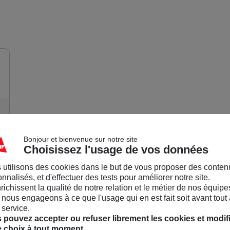
Communauté MAIF
Accueil
/
Dans le 51
/
BICLOU, la fête du vélo
Nathalie militante MAIF
Militante
26/05/26-11:49
BICLOU, la fête du vélo
Bonjour et bienvenue sur notre site
Choisissez l'usage de vos données
Samedi 13 juin,de 18 à 22 heures, BICLOU, la fête du velo 
Reims. Il y aura divers ateliers: de réparation, de prévention
 utilisons des cookies dans le but de vous proposer des conten
de l'association Jazzus,coopérative culturelle, y tiendra un
nnalisés, et d'effectuer des tests pour améliorer notre site.
des lots à gagner. Cette soirée est gratuite, nous enverrons 
pourrons s'inscrire.
nrichissent la qualité de notre relation et le métier de nos équipe
nous engageons à ce que l'usage qui en est fait soit avant tout 
 service.
Mobilité & Co-voiturage
 pouvez accepter ou refuser librement les cookies et modif
e choix à tout moment.