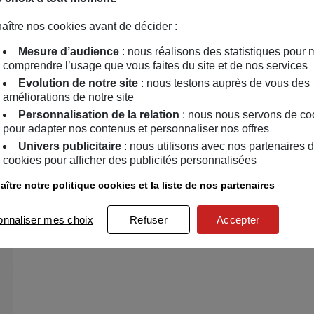
Biclou 2026.pdf
aître nos cookies avant de décider :
Mesure d’audience
: nous réalisons des statistiques pour 
Aimé par 2 membres
comprendre l’usage que vous faites du site et de nos services
Evolution de notre site
: nous testons auprès de vous des
2
améliorations de notre site
Personnalisation de la relation
: nous nous servons de co
pour adapter nos contenus et personnaliser nos offres
Univers publicitaire
: nous utilisons avec nos partenaires 
cookies pour afficher des publicités personnalisées
ître notre politique cookies et la liste de nos partenaires
Continuez d'explorer la communauté !
onnaliser mes choix
Refuser
Accepter
Missions
Concours