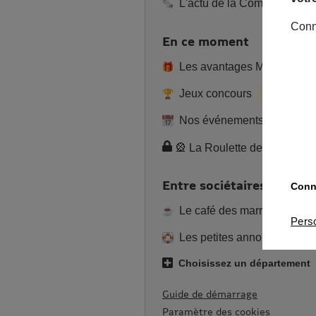
L'actu de la Commu
Conn
En ce moment
Les avantages MAIF
Jeux concours
En cours
Nos événements
🎡 La Roulette de l’été 2
Entre sociétaires
Conna
Le café des marronniers
Pers
Les petites annonces
Choisissez un département
Guide de démarrage
Paramètre des cookies