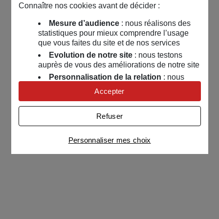
Connaître nos cookies avant de décider :
Mesure d’audience
: nous réalisons des
statistiques pour mieux comprendre l’usage
que vous faites du site et de nos services
Evolution de notre site
: nous testons
auprès de vous des améliorations de notre site
Personnalisation de la relation
: nous
nous servons de cookies pour adapter nos
Accepter
contenus et personnaliser nos offres
Univers publicitaire
: nous utilisons avec
Refuser
nos partenaires des cookies pour afficher des
publicités personnalisées
Personnaliser mes choix
Connaître notre politique cookies et la liste de nos
partenaires