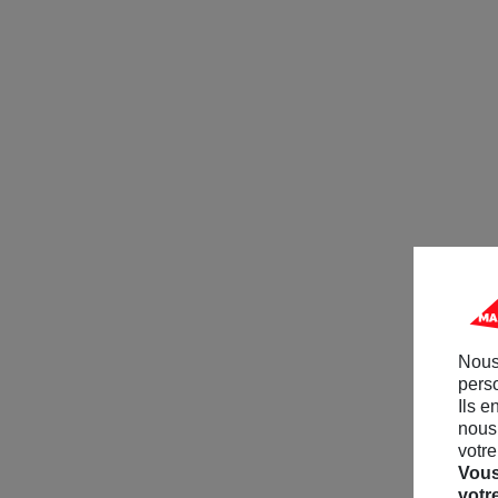
Nous
perso
Ils e
nous 
votre
Vous
votr