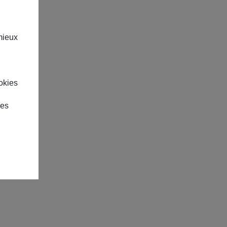
mieux
okies
des