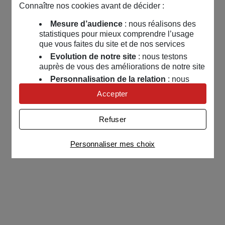
Connaître nos cookies avant de décider :
Mesure d’audience
: nous réalisons des
statistiques pour mieux comprendre l’usage
que vous faites du site et de nos services
Evolution de notre site
: nous testons
auprès de vous des améliorations de notre site
Personnalisation de la relation
: nous
nous servons de cookies pour adapter nos
Accepter
contenus et personnaliser nos offres
Univers publicitaire
: nous utilisons avec
Refuser
nos partenaires des cookies pour afficher des
publicités personnalisées
Personnaliser mes choix
Connaître notre politique cookies et la liste de nos
partenaires