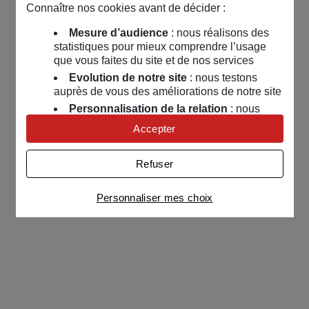
Connaître nos cookies avant de décider :
Mesure d’audience
: nous réalisons des
statistiques pour mieux comprendre l’usage
que vous faites du site et de nos services
Evolution de notre site
: nous testons
auprès de vous des améliorations de notre site
Personnalisation de la relation
: nous
nous servons de cookies pour adapter nos
Accepter
contenus et personnaliser nos offres
Univers publicitaire
: nous utilisons avec
Refuser
nos partenaires des cookies pour afficher des
publicités personnalisées
Personnaliser mes choix
Connaître notre politique cookies et la liste de nos
partenaires