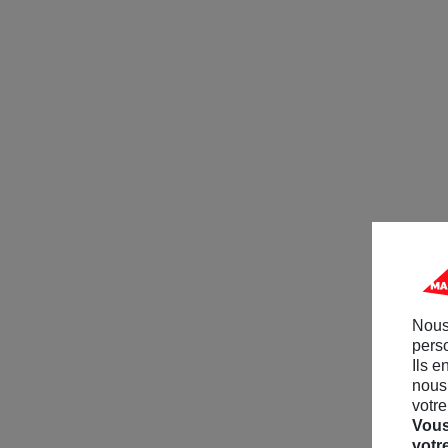
Nous
perso
Ils e
nous 
votre
Vous
votr