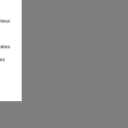
mieux
okies
des