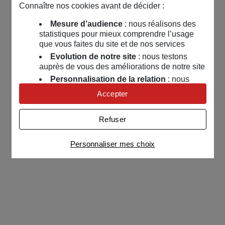
Connaître nos cookies avant de décider :
Mesure d’audience
: nous réalisons des
statistiques pour mieux comprendre l’usage
que vous faites du site et de nos services
Evolution de notre site
: nous testons
auprès de vous des améliorations de notre site
Personnalisation de la relation
: nous
nous servons de cookies pour adapter nos
Accepter
contenus et personnaliser nos offres
Univers publicitaire
: nous utilisons avec
Refuser
nos partenaires des cookies pour afficher des
publicités personnalisées
Personnaliser mes choix
Connaître notre politique cookies et la liste de nos
partenaires