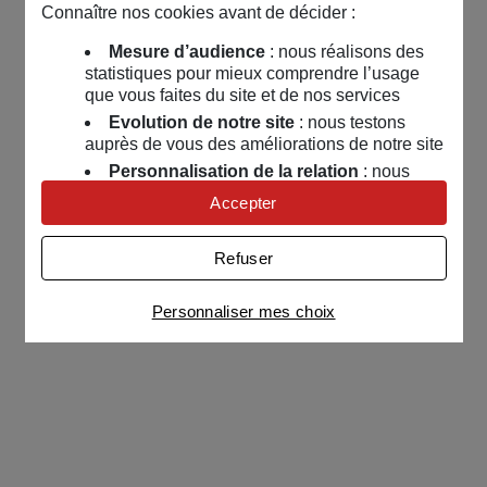
Connaître nos cookies avant de décider :
Mesure d’audience
: nous réalisons des
statistiques pour mieux comprendre l’usage
que vous faites du site et de nos services
Evolution de notre site
: nous testons
auprès de vous des améliorations de notre site
Personnalisation de la relation
: nous
nous servons de cookies pour adapter nos
Accepter
contenus et personnaliser nos offres
Univers publicitaire
: nous utilisons avec
Refuser
nos partenaires des cookies pour afficher des
publicités personnalisées
Personnaliser mes choix
Connaître notre politique cookies et la liste de nos
partenaires