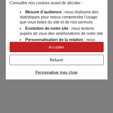
Connaître nos cookies avant de décider :
Mesure d’audience
: nous réalisons des
statistiques pour mieux comprendre l’usage
que vous faites du site et de nos services
Evolution de notre site
: nous testons
auprès de vous des améliorations de notre site
Personnalisation de la relation
: nous
nous servons de cookies pour adapter nos
Accepter
contenus et personnaliser nos offres
Univers publicitaire
: nous utilisons avec
Refuser
nos partenaires des cookies pour afficher des
publicités personnalisées
Personnaliser mes choix
Connaître notre politique cookies et la liste de nos
partenaires