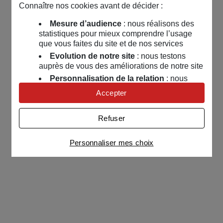
Connaître nos cookies avant de décider :
Mesure d’audience
: nous réalisons des
statistiques pour mieux comprendre l’usage
que vous faites du site et de nos services
Evolution de notre site
: nous testons
auprès de vous des améliorations de notre site
Personnalisation de la relation
: nous
nous servons de cookies pour adapter nos
Accepter
contenus et personnaliser nos offres
Univers publicitaire
: nous utilisons avec
Refuser
nos partenaires des cookies pour afficher des
publicités personnalisées
Personnaliser mes choix
Connaître notre politique cookies et la liste de nos
partenaires