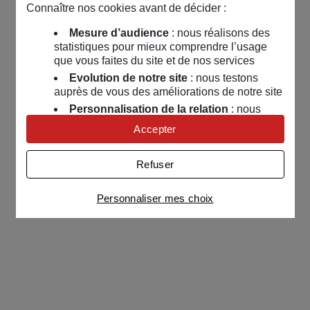
Connaître nos cookies avant de décider :
Mesure d’audience
: nous réalisons des
statistiques pour mieux comprendre l’usage
que vous faites du site et de nos services
Evolution de notre site
: nous testons
auprès de vous des améliorations de notre site
Personnalisation de la relation
: nous
nous servons de cookies pour adapter nos
Accepter
contenus et personnaliser nos offres
Univers publicitaire
: nous utilisons avec
Refuser
nos partenaires des cookies pour afficher des
publicités personnalisées
Personnaliser mes choix
Connaître notre politique cookies et la liste de nos
partenaires