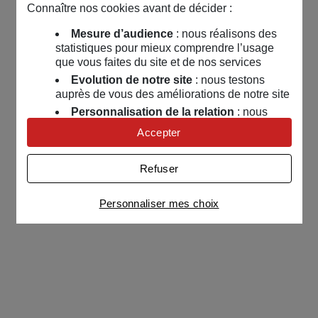
Connaître nos cookies avant de décider :
Mesure d’audience
: nous réalisons des
statistiques pour mieux comprendre l’usage
que vous faites du site et de nos services
Evolution de notre site
: nous testons
auprès de vous des améliorations de notre site
Personnalisation de la relation
: nous
nous servons de cookies pour adapter nos
Accepter
contenus et personnaliser nos offres
Univers publicitaire
: nous utilisons avec
Refuser
nos partenaires des cookies pour afficher des
publicités personnalisées
Personnaliser mes choix
Connaître notre politique cookies et la liste de nos
partenaires