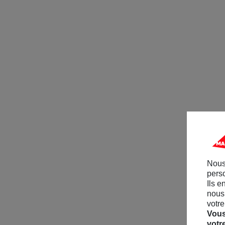
Nous
perso
Ils e
nous 
votre
Vous
votr