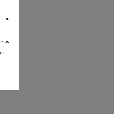
mieux
okies
des