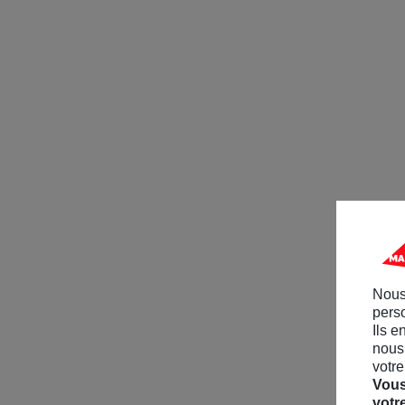
Nous
perso
Ils e
nous 
votre
Vous
votr