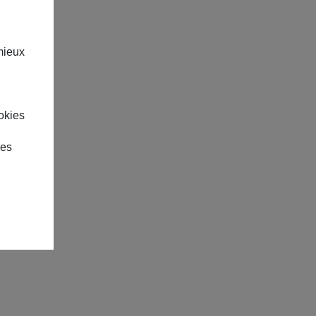
mieux
okies
des