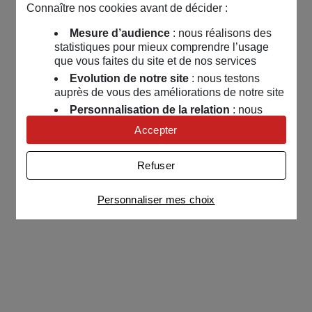
Connaître nos cookies avant de décider :
Mesure d’audience
: nous réalisons des
statistiques pour mieux comprendre l’usage
que vous faites du site et de nos services
Evolution de notre site
: nous testons
auprès de vous des améliorations de notre site
Personnalisation de la relation
: nous
nous servons de cookies pour adapter nos
Accepter
contenus et personnaliser nos offres
Univers publicitaire
: nous utilisons avec
Refuser
nos partenaires des cookies pour afficher des
publicités personnalisées
Personnaliser mes choix
Connaître notre politique cookies et la liste de nos
partenaires