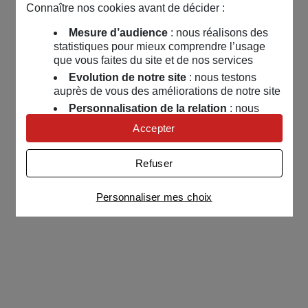
Connaître nos cookies avant de décider :
Mesure d’audience
: nous réalisons des
statistiques pour mieux comprendre l’usage
que vous faites du site et de nos services
Evolution de notre site
: nous testons
auprès de vous des améliorations de notre site
Personnalisation de la relation
: nous
nous servons de cookies pour adapter nos
Accepter
contenus et personnaliser nos offres
Univers publicitaire
: nous utilisons avec
Refuser
nos partenaires des cookies pour afficher des
publicités personnalisées
Personnaliser mes choix
Connaître notre politique cookies et la liste de nos
partenaires