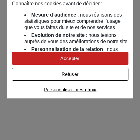
Connaître nos cookies avant de décider :
Mesure d’audience
: nous réalisons des
statistiques pour mieux comprendre l’usage
que vous faites du site et de nos services
Evolution de notre site
: nous testons
auprès de vous des améliorations de notre site
Personnalisation de la relation
: nous
nous servons de cookies pour adapter nos
Accepter
contenus et personnaliser nos offres
Univers publicitaire
: nous utilisons avec
Refuser
nos partenaires des cookies pour afficher des
publicités personnalisées
Personnaliser mes choix
Connaître notre politique cookies et la liste de nos
partenaires