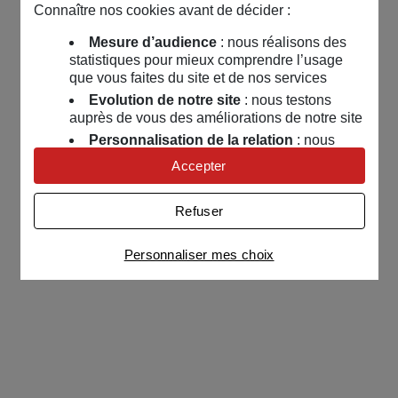
Connaître nos cookies avant de décider :
Mesure d’audience
: nous réalisons des
statistiques pour mieux comprendre l’usage
que vous faites du site et de nos services
Evolution de notre site
: nous testons
auprès de vous des améliorations de notre site
Personnalisation de la relation
: nous
nous servons de cookies pour adapter nos
Accepter
contenus et personnaliser nos offres
Univers publicitaire
: nous utilisons avec
Refuser
nos partenaires des cookies pour afficher des
publicités personnalisées
Personnaliser mes choix
Connaître notre politique cookies et la liste de nos
partenaires