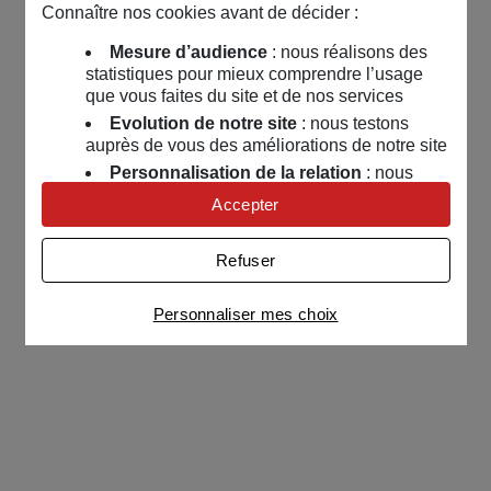
Connaître nos cookies avant de décider :
Mesure d’audience
: nous réalisons des
statistiques pour mieux comprendre l’usage
que vous faites du site et de nos services
Evolution de notre site
: nous testons
auprès de vous des améliorations de notre site
Personnalisation de la relation
: nous
nous servons de cookies pour adapter nos
Accepter
contenus et personnaliser nos offres
Univers publicitaire
: nous utilisons avec
Refuser
nos partenaires des cookies pour afficher des
publicités personnalisées
Personnaliser mes choix
Connaître notre politique cookies et la liste de nos
partenaires