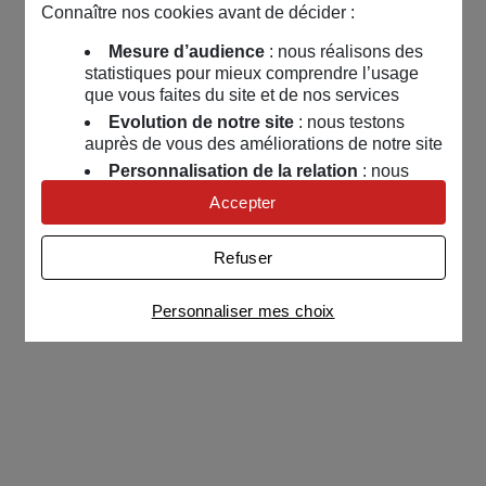
Connaître nos cookies avant de décider :
Mesure d’audience
: nous réalisons des
statistiques pour mieux comprendre l’usage
que vous faites du site et de nos services
Evolution de notre site
: nous testons
auprès de vous des améliorations de notre site
Personnalisation de la relation
: nous
nous servons de cookies pour adapter nos
Accepter
contenus et personnaliser nos offres
Univers publicitaire
: nous utilisons avec
Refuser
nos partenaires des cookies pour afficher des
publicités personnalisées
Personnaliser mes choix
Connaître notre politique cookies et la liste de nos
partenaires