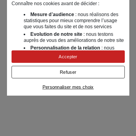
Connaître nos cookies avant de décider :
Mesure d’audience
: nous réalisons des
statistiques pour mieux comprendre l’usage
que vous faites du site et de nos services
Evolution de notre site
: nous testons
auprès de vous des améliorations de notre site
Personnalisation de la relation
: nous
nous servons de cookies pour adapter nos
Accepter
contenus et personnaliser nos offres
Univers publicitaire
: nous utilisons avec
Refuser
nos partenaires des cookies pour afficher des
publicités personnalisées
Personnaliser mes choix
Connaître notre politique cookies et la liste de nos
partenaires