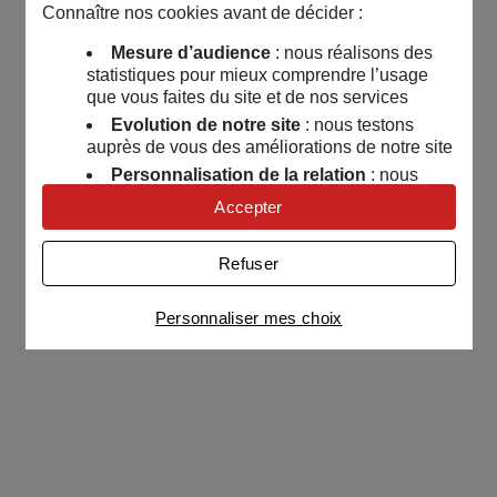
Connaître nos cookies avant de décider :
Mesure d’audience
: nous réalisons des
statistiques pour mieux comprendre l’usage
que vous faites du site et de nos services
Evolution de notre site
: nous testons
auprès de vous des améliorations de notre site
Personnalisation de la relation
: nous
nous servons de cookies pour adapter nos
Accepter
contenus et personnaliser nos offres
Univers publicitaire
: nous utilisons avec
Refuser
nos partenaires des cookies pour afficher des
publicités personnalisées
Personnaliser mes choix
Connaître notre politique cookies et la liste de nos
partenaires