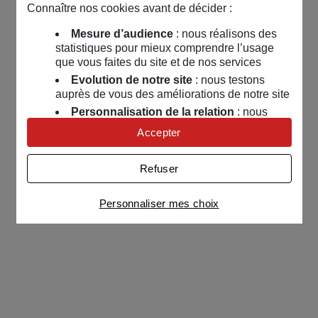
Connaître nos cookies avant de décider :
Mesure d’audience
: nous réalisons des
statistiques pour mieux comprendre l’usage
que vous faites du site et de nos services
Evolution de notre site
: nous testons
auprès de vous des améliorations de notre site
Personnalisation de la relation
: nous
nous servons de cookies pour adapter nos
Accepter
contenus et personnaliser nos offres
Univers publicitaire
: nous utilisons avec
Refuser
nos partenaires des cookies pour afficher des
publicités personnalisées
Personnaliser mes choix
Connaître notre politique cookies et la liste de nos
partenaires