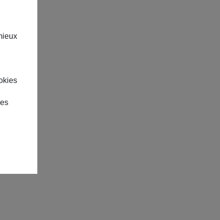
mieux
okies
des