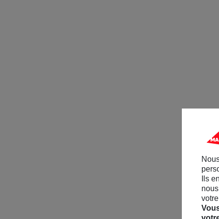
Nous
perso
Ils e
nous 
votre
Vous
votr