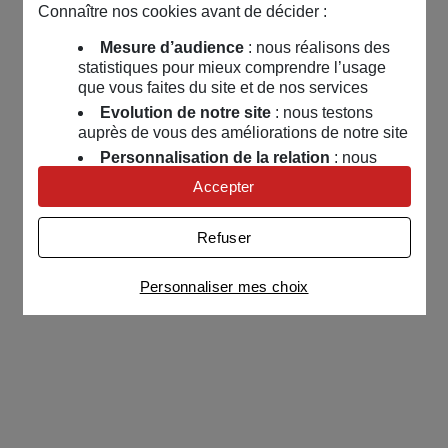
Connaître nos cookies avant de décider :
Mesure d’audience
: nous réalisons des
statistiques pour mieux comprendre l’usage
que vous faites du site et de nos services
Evolution de notre site
: nous testons
auprès de vous des améliorations de notre site
Personnalisation de la relation
: nous
nous servons de cookies pour adapter nos
Accepter
contenus et personnaliser nos offres
Univers publicitaire
: nous utilisons avec
Refuser
nos partenaires des cookies pour afficher des
publicités personnalisées
Personnaliser mes choix
Connaître notre politique cookies et la liste de nos
partenaires