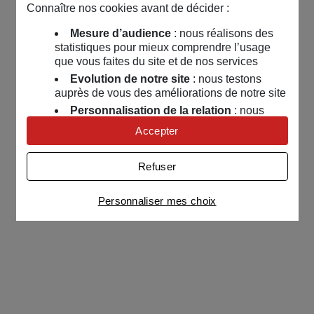
Connaître nos cookies avant de décider :
Mesure d’audience
: nous réalisons des
statistiques pour mieux comprendre l’usage
que vous faites du site et de nos services
Evolution de notre site
: nous testons
auprès de vous des améliorations de notre site
Personnalisation de la relation
: nous
nous servons de cookies pour adapter nos
Accepter
contenus et personnaliser nos offres
Univers publicitaire
: nous utilisons avec
Refuser
nos partenaires des cookies pour afficher des
publicités personnalisées
Personnaliser mes choix
Connaître notre politique cookies et la liste de nos
partenaires