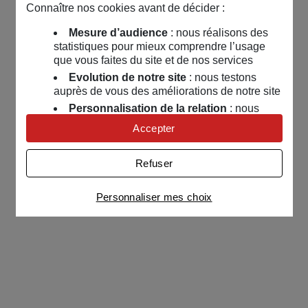
Connaître nos cookies avant de décider :
Mesure d’audience
: nous réalisons des
statistiques pour mieux comprendre l’usage
que vous faites du site et de nos services
Evolution de notre site
: nous testons
auprès de vous des améliorations de notre site
Personnalisation de la relation
: nous
nous servons de cookies pour adapter nos
Accepter
contenus et personnaliser nos offres
Univers publicitaire
: nous utilisons avec
Refuser
nos partenaires des cookies pour afficher des
publicités personnalisées
Personnaliser mes choix
Connaître notre politique cookies et la liste de nos
partenaires