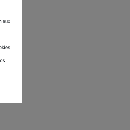
mieux
okies
des