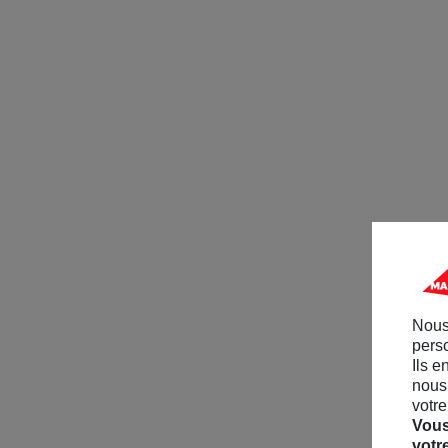
Nous
perso
Ils e
nous 
votre
Vous
votr