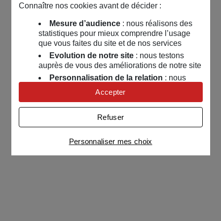
Connaître nos cookies avant de décider :
Mesure d’audience
: nous réalisons des
statistiques pour mieux comprendre l’usage
que vous faites du site et de nos services
Evolution de notre site
: nous testons
auprès de vous des améliorations de notre site
Personnalisation de la relation
: nous
nous servons de cookies pour adapter nos
Accepter
contenus et personnaliser nos offres
Univers publicitaire
: nous utilisons avec
Refuser
nos partenaires des cookies pour afficher des
publicités personnalisées
Personnaliser mes choix
Connaître notre politique cookies et la liste de nos
partenaires