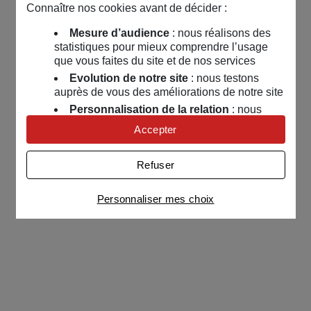
Connaître nos cookies avant de décider :
Mesure d’audience
: nous réalisons des
statistiques pour mieux comprendre l’usage
que vous faites du site et de nos services
Evolution de notre site
: nous testons
auprès de vous des améliorations de notre site
Personnalisation de la relation
: nous
nous servons de cookies pour adapter nos
Accepter
contenus et personnaliser nos offres
Univers publicitaire
: nous utilisons avec
Refuser
nos partenaires des cookies pour afficher des
publicités personnalisées
Personnaliser mes choix
Connaître notre politique cookies et la liste de nos
partenaires