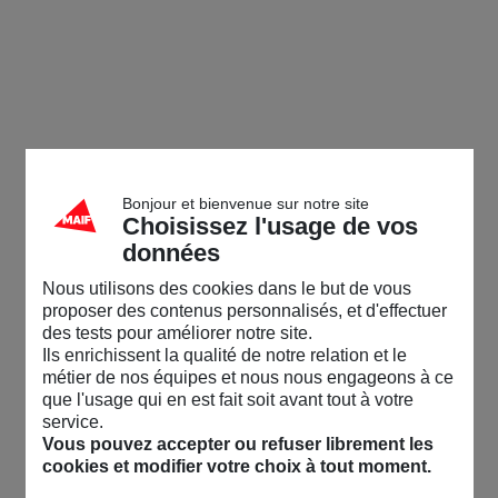
Communauté MAIF
Accueil
/
Le café des marronniers
/
Les éditions Maïa viennent d'organiser un co
Visiteur
Menu
Accueil
Moi
Messagerie
Alertes
Explorateur
Philippe
23/01/26-09:55
Connexion
Bonjour et bienvenue sur notre site
Choisissez l'usage de vos
Les éditions Maïa viennent d'organiser un concours autour de
données
mon livre "Le procès du Chat". Pour y participer, cliquez sur le
lien : https://www.editions-maia.com/gagnez-un-livre-inedit-et.../
Rechercher dans la communauté
Nous utilisons des cookies dans le but de vous
Bonne chance !
proposer des contenus personnalisés, et d'effectuer
des tests pour améliorer notre site.
👋
Aimé par 3 membres
Vos premiers pas sur la communauté ?
On vous
Ils enrichissent la qualité de notre relation et le
explique tout ici !
métier de nos équipes et nous nous engageons à ce
3
5
que l'usage qui en est fait soit avant tout à votre
service.
Accueil
Vous pouvez accepter ou refuser librement les
cookies et modifier votre choix à tout moment.
L'actu de la Commu
Explorateur
Philippe